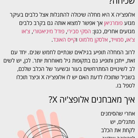
שכיחה?
אלופצ'יה X היא מחלה שיכולה להתגלות אצל כלבים בעיקר
מגזע
פומרניאן
אך אפשר למצוא אותה גם בקרב כלבים
מגזעים אחרים, כגון:
הסקי סבירי
,
פודל מיניאטורי
,
צ'או
צ'או
,
סמוייד
,
אלסקן מלמוט
ו
קייס האונד
.
לרוב המחלה תופיע בגילאים שנתיים לחמש שנים. יחד עם
זאת, ייתכן ותופיע גם בתקופות גיל מאוחרות יותר. לכן, יש לשים
לב לשינויים המתרחשים בעור ובשיער של הכלב שלכם,
בשביל שתוכלו לדעת האם יש לו אלופצ'יה X וכיצד תוכלו
לטפל בו.
איך מאבחנים אלופצ'יה X?
אחרי שהסימנים
מתגלים, יש
לקחת את הכלב