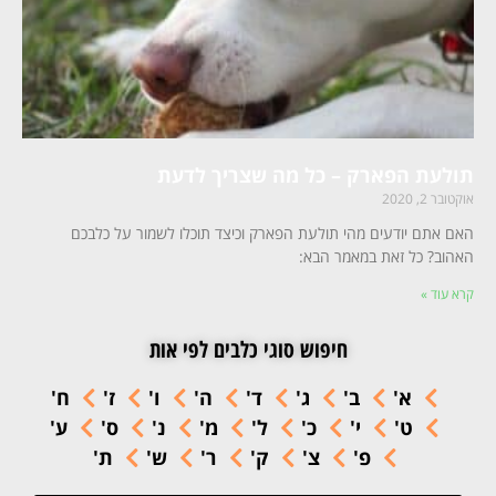
תולעת הפארק – כל מה שצריך לדעת
אוקטובר 2, 2020
האם אתם יודעים מהי תולעת הפארק וכיצד תוכלו לשמור על כלבכם
האהוב? כל זאת במאמר הבא:
קרא עוד »
חיפוש סוגי כלבים לפי אות
א'
ב'
ג'
ד'
ה'
ו'
ז'
ח'
ט'
י'
כ'
ל'
מ'
נ'
ס'
ע'
פ'
צ'
ק'
ר'
ש'
ת'