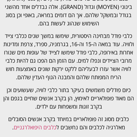
בינוני (MOYEN) וגדול (GRAND). אלה נבדלים אחד מהשני
בגודל ובמשקל שלהם. אך הם דומים במראה, באופי וכן בסוג
השימוש שנהוג לעשות בהם.
כלבי פודל מבחינה היסטורית, שימשו במשך שנים ככלבי צייד
ולוויה. עוד במאה ה-15 וה-16, בגרמניה, ספרד, צרפת ומדינות
אחרות באירופה, כלבי פודל שימשו לצייד של עופות מים שנורו
מרובי הציידים ונפלו למים. עם הזמן הם הפכו גם להיות כלבי
לוויה אשר עזרו לבעליהם ללקט ירקות שונים באמצעות חוש
הריח המפותח שלהם והמבנה הגוף העדין שלהם.
כיום פודלים משמשים בעיקר בתור כלבי לוויה, שעשועים וכן
הם מאוד פופולאריים לאימוץ, הן בקרב אנשים שחיים בגפם והן
בקרב זוגות ומשפחות עם ילדים.
כלבים מסוג זה פופולאריים במיוחד בקרב אנשים הסובלים
מאלרגיה לכלבים והם נחשבים ל
כלבים היפואלרגניים
.