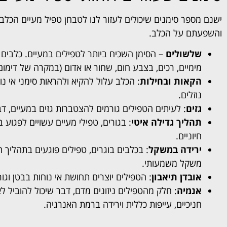
ישנם מספר סימנים שיכולים לעזור לנו לטבחן טפיל מעיים הכלב
והשפעתם על הכלב.
שלשולים
– הסימן השכיח ביותר לטפילים במעיים. כלבים 
מימיים, רכים, בצבע חום, שחור או אדום (במקרה של דימום)
הקאות ובחילות
: הכלב עלול להקיא ולהראות סימני אי נו
נוזלים.
גזים
: לעיתים הטפילים גורמים להצטברות גזים במעיים, דב
תהליך גדילה איטי
: בגורים, טפילי מעיים עשויים לפגוע 
חיוניים.
ירידה במשקל
: בכלבים בוגרים, טפילים פוגעים בתהליך הע
משקל משמעותי.
אובדן תיאבון
: הטפילים יוצרים תחושת אי נוחות בבטן וגור
אנמיה
: חלק מהטפילים ניזונים מדם, דבר שיכול להוביל 
חניכיים, עייפות כללית וירידה ברמת האנרגיה.