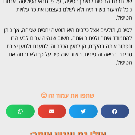
של חברת הביטוח למימון הטיפול, על פי תנאי הפוליסה. אנחנו
נוכל להיעזר בשירותיה ולא לשלם בעצמנו את כל עלויות
הטיפול.
לסיכום,
תולעים אצל כלבים היא תופעה יחסית שכיחה, אך ניתן
להתמודד איתה ולפתור אותה. חשוב שנהיה ערים לבעיה זו
ונפתור אותה בהקדם, הן למען הכלב והן למעננו ולמען יצירת
סביבה בריאה והיגיינית. חשוב שנקפיד על כך ולא נדחה את
הטיפול.
שתפו את עמוד זה 🙂
אולי גם יעניין אותך: