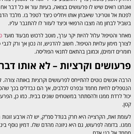
ואנחנו רואים שיש לו פרעושים בצואה, בעיות עור או כל דבר אח
לפנות אל ווטרינר שיאבחן אותו ויחליט כיצד לטפל בו. מלבד הדב
בשביל לבחון מה מצבו הרפואי וכיצד לעזור לו להתגבר עליו.
מאחר והטיפול עלול להיות יקר ערך, מוטב לרכוש מבעוד מועד
פ
לצורך מימון עלויות הטיפול. חשוב להדגיש, זה נכון אך ורק לגבי 
חומרים דומים), וכמובן בהתאם לתנאי הפוליסה.
פרעושים וקרציות – לא אותו דבר
הרבה אנשים נוטים להתייחס לפרעושים וקרציות באותה צורה. ל
הנטפלים לחיות מחמד ובפרט לכלבים, אך הם נבדלים בכך שהפרעו
יכול לרדת ממנו ולהסתתר במשטחים שונים בבית. כמו כן, הפרעו
קטן.
לעומת זאת, הקרצייה היא חרק בגודל סמ"ק, יש לה ארבע זוגות גפי
ממנו. בדומה לפרעוש, גם היא ניזונה מהדם שלו. דמיון נוסף ביני
מחמד אל בני אדם.