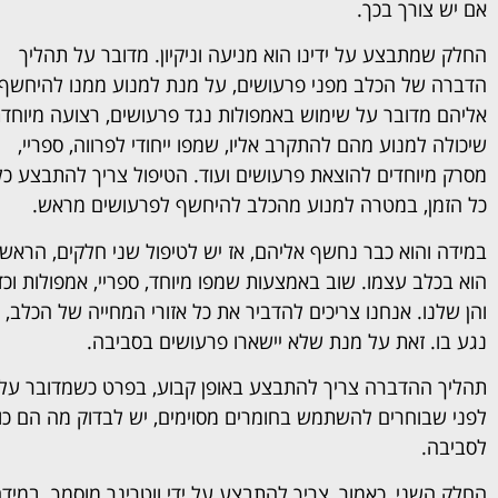
אם יש צורך בכך.
החלק שמתבצע על ידינו הוא מניעה וניקיון. מדובר על תהליך
הדברה של הכלב מפני פרעושים, על מנת למנוע ממנו להיחשף
אליהם מדובר על שימוש באמפולות נגד פרעושים, רצועה מיוחד
שיכולה למנוע מהם להתקרב אליו, שמפו ייחודי לפרווה, ספריי,
מסרק מיוחדים להוצאת פרעושים ועוד. הטיפול צריך להתבצע כל
כל הזמן, במטרה למנוע מהכלב להיחשף לפרעושים מראש.
במידה והוא כבר נחשף אליהם, אז יש לטיפול שני חלקים, הראשו
הוא בכלב עצמו. שוב באמצעות שמפו מיוחד, ספריי, אמפולות וכ
והן שלנו. אנחנו צריכים להדביר את כל אזורי המחייה של הכלב, 
נגע בו. זאת על מנת שלא יישארו פרעושים בסביבה.
תהליך ההדברה צריך להתבצע באופן קבוע, בפרט כשמדובר על שי
לפני שבוחרים להשתמש בחומרים מסוימים, יש לבדוק מה הם כול
לסביבה.
החלק השני, כאמור, צריך להתבצע על ידי ווטרינר מוסמך. במיד