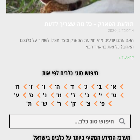
תולעת הפארק – כל מה שצריך לדעת
אוקטובר 2, 2020
האם אתם יודעים מהי תולעת הפארק וכיצד תוכלו לשמור על כלבכם
האהוב? כל זאת במאמר הבא:
קרא עוד »
חיפוש סוגי כלבים לפי אות
א'
ב'
ג'
ד'
ה'
ו'
ז'
ח'
ט'
י'
כ'
ל'
מ'
נ'
ס'
ע'
פ'
צ'
ק'
ר'
ש'
ת'
מערכז המידע המקיף ביותר על כלבים בישראל