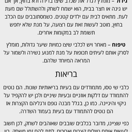
גידול
– מומלץ לגדל את שכלב שיצו בדירה ולא בחוץ, אך אם
יש גינה או חצר בבית, הוא ישמח לשחק ולהשתולל שם מעת
לעת. מתאים לבית עם ילדים קטנים. כשמסתובבים עם הכלב
בחוץ, מוטב לעשות זאת עם רצועה, על מנת שלא יחפש
תשומת לב במקומות אחרים.
טיפוח
– מאחר ויש לכלבי שיצו כמויות שיער גדולות, מומלץ
לסרק אותם לעיתים תכופות על מנת למנוע נשירה ולשמור על
המראה המיוחד שלהם.
בריאות
כלבי שי טסו, מתמודדים עם בעיות בריאותיות שונות. הם נוטים
להתמודד עם דלקות אוזניים ובעיות שיניים ולכן יש להקפיד על
ניקוי והיגיינה. כמו כן, בגלל מבנה גופם ורגליהם הקצרות אז
הם נוטים להתמודד עם בעיות בעמוד השדרה.
כפי שציינו, מדובר בכלבים שובבים שאוהבים לשחק, לכן חשוב
לעשות איתם טיולים קצרים וארוכים, לתת להם זמן משחק, בין