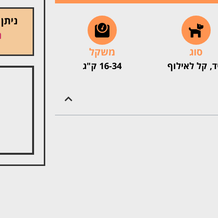
ניתן
נ
סוג
משקל
ד, קל לאילוף
16-34 ק"ג