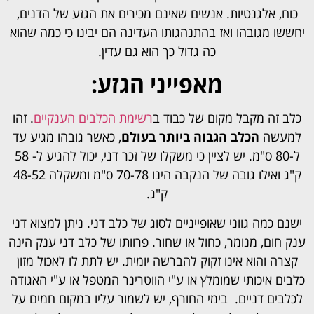
כוח, אלגנטיות. אנשים שאינם מכירים את הגזע של הדנים,
יחששו מגובהו ואז בהתנהגותו העדינה הם יבינו כי כמה שהוא
כה גדול כך הוא גם עדין.
מאפייני הגזע:
כלב זה מקבל מקום של כבוד ב
רשימת הכלבים הענקיים
.
זהו
למעשה
הכלב הגבוה ביותר בעולם
, כאשר גובהו מגיע עד
ל-80 ס"מ. יש לציין כי משקלו של זכר דני, יכול להגיע ל- 58
ק"ג ואילו גובה של הנקבה הינו 70-78 ס"מ ומשקלה 48-52
ק"ג.
ישנם כמה גווני שאופייניים לסוג של כלב דני. ניתן למצוא דני
ענק חום, מנומר, כחול או שחור. פרוותו של כלב דני ענק הינה
קצרה והוא אינו זקוק להברשה יומית. יש לתת לו לאכול מזון
כלבים איכותי שמומלץ או ע"י הווטרינר המטפל או ע"י האגודה
לכלבים דניים. בימי החורף, יש לשמור עליו במקום חמים על