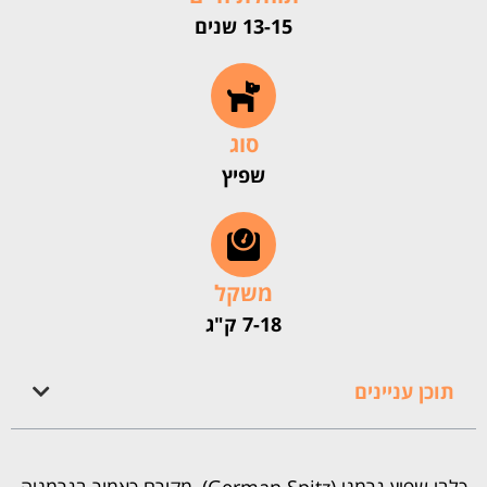
13-15 שנים
סוג
שפיץ
משקל
7-18 ק"ג
תוכן עניינים
כלבי שפיץ גרמני (German Spitz), מקורם כאמור בגרמניה