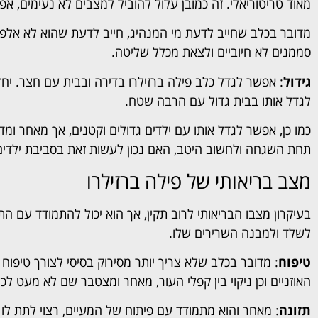
מאוד טריטוריאלי. זה כמובן עלול להוביל למצבים לא נעימים, אפי
מדובר בכלב שחייב לדעת מי המנהיג, חייב לדעת שהוא לא אלפא 
סממנים לא חיוביים ולצאת מכלל שליטה.
גידול
: אפשר לגדל כלב פילה ברזילרו בדירה ובבית עם חצר. יח
לגדל אותו בבית גדול עם הרבה שטח.
כמו כן, אפשר לגדל אותו עם ילדים גדולים וקטנים, אך מאחר ומד
תחת השגחה ולחשוב היטב, האם נכון לעשות זאת בסביבת ילדים
מצב בריאותי של פילה ברזילרו
בעיקרון מצבו הבריאותי לרוב תקין, אך הוא יכול להתמודד עם ה
לשלד ולמבנה השרירים שלו.
טיפוח
: מדובר בכלב שלא צריך יותר מסירוק בסיסי לצורך טיפוח 
האוזניים וכן ניקוי בין קפלי העור, מאחר ומצטבר שם לא מעט לכל
תזונה
: מאחר והוא מתמודד עם פיתוח של המעיים, רצוי לתת לו א