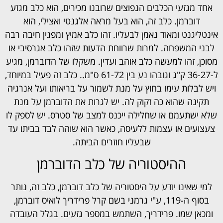
אחד מגזעי הכלבים הנפוצים שרובנו מכירים, הוא כלב מגזע
דוברמן. כלב זה, הוא בעל מראה אלגנטי ואצילי, הוא
אינטליגנט ומאוד נאמן לבעליו. זהו כלב אמיץ ומפגין חיבה רבה
לבני המשפחה. למרות שרווחת הדעות שזהו כלב אגרסיבי או
מסוכן, זהו למעשה כלב אוהב ועדין. משקלו של הדוברמן, מגיע
ל-36-27 ק"ג וגובהו נע בין 61-72 ס"מ.. כלב זה פעיל במיוחד,
ויש לבלות עימו בחוץ על מנת לשמור על בריאותו ועל אנרגיה
תקינה שהוא כה זקוק לה. יש לגרות את הדוברמן על מנת
שלא ישתעמם או שחלילה ייכנס למצב של סטרס. יש לספק לו
צעצועים או עצמות ללעיסה, כאשר הוא שוהה לבד בביתו עד
שבעליו חוזרים הביתה.
ההיסטוריה של כלב הדוברמן
למי שאינו יודע על היסטוריה של כלב דוברמן, כלב זה, נותר
בסוף ה-119, ע"י גרמני בשם קרל פרידריך לואיס דוברמן,
ומכאן שמו. פרידריך, השתמש במספר גזעים. בגלל העובדה