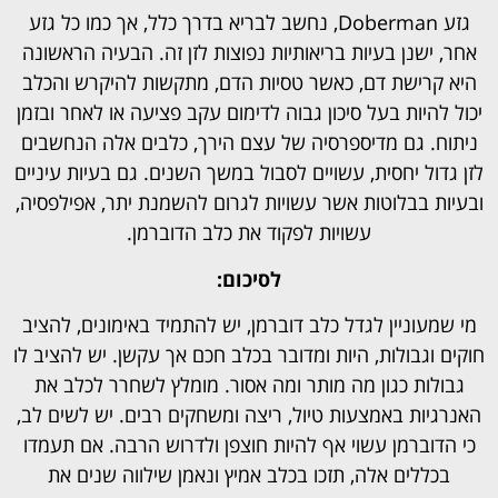
גזע Doberman, נחשב לבריא בדרך כלל, אך כמו כל גזע
אחר, ישנן בעיות בריאותיות נפוצות לזן זה. הבעיה הראשונה
היא קרישת דם, כאשר טסיות הדם, מתקשות להיקרש והכלב
יכול להיות בעל סיכון גבוה לדימום עקב פציעה או לאחר ובזמן
ניתוח. גם מדיספרסיה של עצם הירך, כלבים אלה הנחשבים
לזן גדול יחסית, עשויים לסבול במשך השנים. גם בעיות עיניים
ובעיות בבלוטות אשר עשויות לגרום להשמנת יתר, אפילפסיה,
עשויות לפקוד את כלב הדוברמן.
לסיכום:
מי שמעוניין לגדל כלב דוברמן, יש להתמיד באימונים, להציב
חוקים וגבולות, היות ומדובר בכלב חכם אך עקשן. יש להציב לו
גבולות כגון מה מותר ומה אסור. מומלץ לשחרר לכלב את
האנרגיות באמצעות טיול, ריצה ומשחקים רבים. יש לשים לב,
כי הדוברמן עשוי אף להיות חוצפן ולדרוש הרבה. אם תעמדו
בכללים אלה, תזכו בכלב אמיץ ונאמן שילווה שנים את