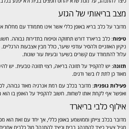
כיצד להתנהג, על מנת שלא יהרוס חפצים בבית ולא יפגע בכלבי
מצב בריאותי של הגזע
מדובר על כלב בריא באופן כללי אשר אינו מתמודד עם מחלות או 
טיפוח
: כלב בריארד דורש תחזוקה וטיפוח בתדירות גבוהה. חשוב
ניקיון האוזניים ולהסיר עודפי שיער, כולל מבין אצבעות הרגליים.
עלול להתמודד עם קשרים בשיער ובעיות עור שונות.
תזונה
: יש להקפיד על תזונה בריאה, רצוי תזונה טבעית. יש להימ
מאוד כן לתת לו בשר ודגים.
פעילות גופנית
: מדובר בכלב עם רמת אנרגיה מאוד גבוהה, לכן י
ואפשר אף לקחת אותו לשחות. חשוב להקפיד על האופן בו הוא 
אילוף כלבי בריארד
מדובר בכלב צייתן וממושמע באופן כללי, אך יחד עם זאת הוא מפ
מגיל צעיר כיצד להתנהג בבית וכיצד להתנהל מול כלבים אחרים. 