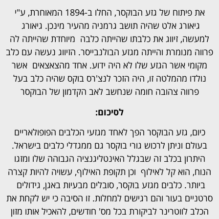
את פיתוח של גזע הבוקסר, החלו ב-1894 המאוחרת, ע"י
גיאורג אלט שהיה תושב גרמניה מהעיר מינכן. גיאורג
למעשה, זיווג את כלבתו שהייתה כלבה מיוחדת שהייתה לה
פרווה מנומרת והייתה מגזע הבולנבייסר. הזיווג נעשה עם כלב
מקומי אשר הגזע שלו לא היה ידוע. אחד מהצאצאים אשר
נולדו מהמלטה זו, היה הזכר לנצ'רס בוקס שהיה כלב בעל
פרווה צהובה חומה שנחשב לאב הקדמון של הבוקסר
לסיכום:
כיום, גזע הבוקסר הפך לאחד מגזעי הכלבים הפופולאריים
בעולם וניתן לרכוש גורי בוקסר גם ממגדלי כלבים בישראל.
היתרון בכלב זה שבגלל האינטליגנציה הגבוהה שלו ומזגו
הנוח, הוא קל לאילוף וכן תקופת האילוף, עשויה להיות קצרה
ביותר. כלבים מגזע בוקסר, סובלים מבעיות באגן, גידולים
סרטניים בעור והם רגישים למחלות. זו הסיבה כי יש לקחת את
הכלב לווטרינר לביקורת בכל מס' חודשים, להאכיל אותו מזון