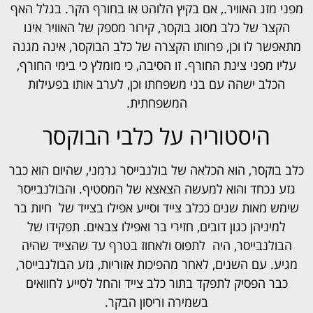
מפני מזג האוויר., אם בקיץ הלוהט או בחורף הקר. בגלל האף
הקצר של כלב מסוג בוקסר, קירור מספק של האוויר אינו
מתאפשר לו וכן, פרוותו הקצרה של כלב הבוקסר, אינה מגנה
עליו מפני צינת החורף. זו הסיבה, כי מומלץ כי בימי החורף,
הכלב ישהה עם בני משפחתו וכן, לערב אותו בפעילות
המשפחתית.
היסטוריה על כלבי הבוקסר
כלב בוקסר, הוא הכלאה של בולנבייסר גרמני, שהיום הוא כבר
גזע נכחד והוא למעשה הצאצא של המסטיף. והבולנבייסר
שימש מאות שנים ככלב צייד וסייע אפילו בצייד של חיות בר
למיניהן כגון דובים, חזירי בר ואפילו צבאים. תפקידו של
הבולנבייסר, היה לתפוס ולאחוז בטרף עד שהצייד שהיה
מגיע. עם השנים, לאחר מהפיכות אזוריות, גזע הבולנבייסר,
כבר הפסיק לתפקד בתור כלב צייד והחל לסייע לחוואים
בשמירה וריסון הבקר.