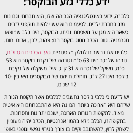
ידע כללי גזע הבוקסר:
כלב זה, ידוע באינטליגנציה הגבוהה שלו, הוא חברותי וגם נוח
מזג בחברת ילדים. לפעמים הוא עשוי להיות תוקפני לזרים
כשאר הוא מגן על משפחתו וביתו. הבוקסר, הינו כלב שמוצאו
מגרמניה. גווני הכלב מסוג בוקסר הם: צהוב, לבן , אדום וחום.
כלבים אלו נחשבים לחלק מקטגוריית
גזעי הכלבים הגדולים
,
גובהו של זכר הינו 63 ס"מ וגובהה של נקבת בוקסר הוא 53
ס"מ. משקל של זכר הוא 31 ק"ג ואילו משקלה של נקיבת
בוקסר הינו 27 ק"ג. תוחלת חייהם של הבוקסרים היא בין 10-
12 שנים.
יש לדעת כי כלבי בוקסר נחשבים לכלבים אשר תקופת הגורות
שלהם היא הארוכה ביותר והכוונה היא שהתבגרותם היא איטית
מאוד. לתקופות הגורות הארוכה, ישנם יתרונות וחסרונות.
בתקופה זו, הכלב מלא בהמון אנרגטיות, הכלב יהיה מעוניין
לשחק לרוץ, להשתובב וקיים בו צורך בגירוי נפשי וגופני באופן