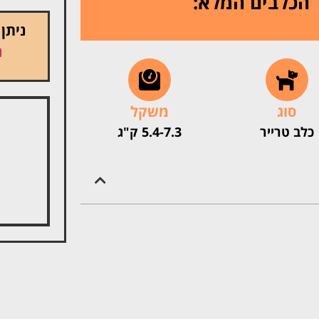
 הכלבים המלא:
ניתן
נ
סוג
משקל
כלב טרייר
5.4-7.3 ק"ג