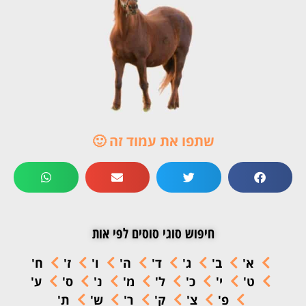
שתפו את עמוד זה 🙂
חיפוש סוגי סוסים לפי אות
א'
ב'
ג'
ד'
ה'
ו'
ז'
ח'
ט'
י'
כ'
ל'
מ'
נ'
ס'
ע'
פ'
צ'
ק'
ר'
ש'
ת'