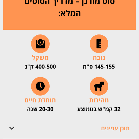
סוס מורגן – מדריך הסוסים
המלא:
גובה
משקל
145-155 ס"מ
400-500 ק"ג
מהירות
תוחלת חיים
32 קמ"ש בממוצע
20-30 שנה
תוכן עניינים