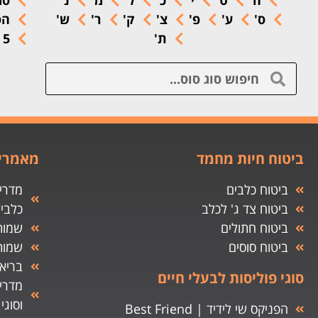
ח'
ט'
י'
כ'
ל'
מ'
נ'
סג
ס'
ע'
פ'
צ'
ק'
ר'
ש'
הס
ת'
5 הסוסים המהירים ביותר
ביטוח חיות מחמד
מאמרים
ביטוח כלבים
מדריך
ביטוח צד ג' לכלב
כלבי
ביטוח חתולים
שמות
ביטוח סוסים
שמות
בריאו
סוגי פוליסות לבעלי חיים
מדרי
וסוגי
הפניקס שי לידיד | Best Friend