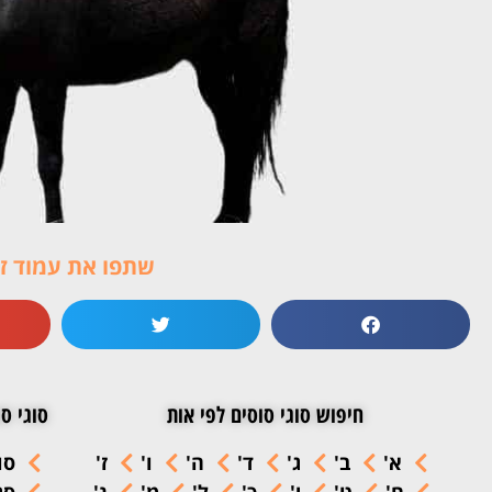
שתפו את עמוד זה
חיפוש סוגי סוסים לפי אות
סוגי סו
א'
ב'
ג'
ד'
ה'
ו'
ז'
סו