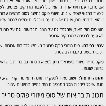
מדובר בסוס טוב לב, ידידותי, נאמן וחברותי. באופיו הוא מאוד נוח
אם מדובר עם חיות אחרות. הוא יכול לעבור מרחקים עצומים, לשא
לצעוד בתנאי שטח שונים. מיזורי פוקס נחשב לסוס מתאים עבור ר
שהוא ידידותי ונוח, אז גם אנשים עם מוגבלויות יכולים לרכוב עלי
הוא סוס חזק מאוד, שמלמד גם על מצבו הבריאותי וגם על כוח 
לא פעם לרכיבה למרחקים ארוכים
ענפי רכיבה:
סוס מיזורי פוקס טרוטר משמש לרכיבות ארוכות, שיע
רכיבות בשטח, עבודה בשטח.
פוקס טרייר מיזורי בישראל: ניתן למצוא סוס זה גם בחוות בישרא
בחוות שונות.
תזונה וטיפול
: חשוב מאוד לספק לו תזונה מתאימה, קרי דשא, קש,
מנת שיוכל ליהנות מכל המרכיבים התזונתיים החיוניים עבורו.
תכונות בריאות של סוס מיזורי פוקס טרייר
בעיות בריאותיות נפוצות
: מדובר בסוס שאין לו בעיות בריאותיו