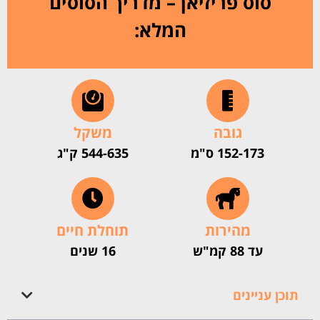
סוס פריזיאן – מדריך הסוסים
המלא:
גובה
משקל
152-173 ס"מ
544-635 ק"ג
מהירות
תוחלת חיים
עד 88 קמ"ש
16 שנים
תוכן עניינים