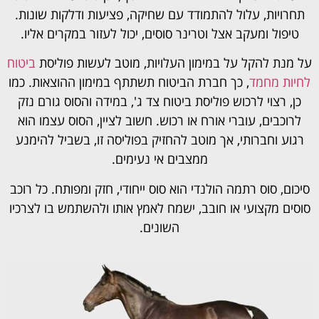
תחרויות, עלול להתמודד עם שחיקה, פציעות ודלקות שונות.
טיפול ומעקב אצל וטרינר סוסים, יכול לעזור במקרים אליו.
על מנת להקל על במימון העלויות, מוטב לעשות פוליסת
ביטוח
לחיות מחמד
, כך חברת הביטוח תשתתף במימון ההוצאות. כמו
כן, רצוי לרכוש פוליסת ביטוח צד ג', במידה והסוס גורם נזק
לרוכבים, עוברי אורח או רכוש. חשוב לציין, הסוס עצמו הוא
רגוע וחברותי, אך מוטב להחזיק בפוליסה זו, בשביל להימנע
ממצבים אי נעימים.
סיכום,
סוס רתמה הולנדי הוא סוס ייחודי, חזק ומפותח. כל רוכב
סוסים מקצועי או חובב, ישמח לאמץ אותו ולהשתמש בו לצרכיו
השונים.