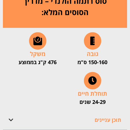
סוס רתמה הולנדי – מדריך
הסוסים המלא:
גובה
משקל
150-160 ס"מ
476 ק"ג בממוצע
תוחלת חיים
24-29 שנים
תוכן עניינים