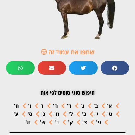
שתפו את עמוד זה 🙂
חיפוש סוגי סוסים לפי אות
א'
ב'
ג'
ד'
ה'
ו'
ז'
ח'
ט'
י'
כ'
ל'
מ'
נ'
ס'
ע'
פ'
צ'
ק'
ר'
ש'
ת'