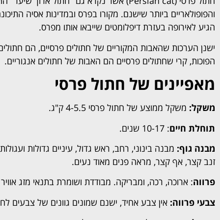
חתול פרסי (Persian cat) אשר נקרא גם "חתול א
והפופולאריים ביותר שישנם. מקורו בפרס ובמדינות אסיה התיכו
הגיע לאירופה בעזרת דיפלומטים שייבאו אותו מפרס.
ישנן הערכות שהאבות המקוריים של חתולים פרסיים, הם חתולים 
הפוכות, קרי שחתולים פרסיים הם האבות של חתולים אנגוריים.
מאפיינים של חתול פרסי
משקל:
משקל ממוצע של חתול פרסי 4-5.5 ק"ג.
תוחלת חיים
: 10-17 שנים.
מבנה גוף:
מבנה בינוני, רחב, ראש גדול, עיניים גדולות ועגולות 
זנב קצר, אף קצר, מראה פנים מאוד נעים.
פרווה
: ארוכה, רכה, ומבריקה. מבודדת ושומרת בתנאי מזג אוויר 
צבעי פרווה:
אין צבע אחיד, ישנם שמונים גוונים של צבעים לחת