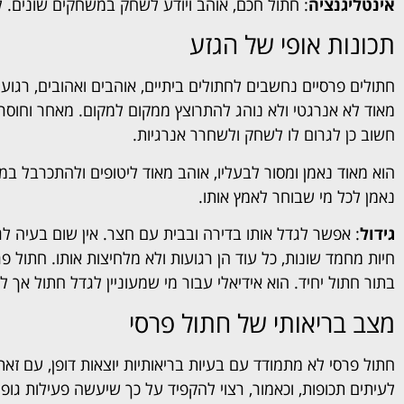
אינטליגנציה
: חתול חכם, אוהב ויודע לשחק במשחקים שונים. 
תכונות אופי של הגזע
חתולים פרסיים נחשבים לחתולים ביתיים, אוהבים ואהובים, רגועי
מאוד לא אנרגטי ולא נוהג להתרוצץ ממקום למקום. מאחר וחוסר 
חשוב כן לגרום לו לשחק ולשחרר אנרגיות.
הוא מאוד נאמן ומסור לבעליו, אוהב מאוד ליטופים ולהתכרבל במ
נאמן לכל מי שבוחר לאמץ אותו.
גידול
: אפשר לגדל אותו בדירה ובבית עם חצר. אין שום בעיה לגד
חיות מחמד שונות, כל עוד הן רגועות ולא מלחיצות אותו. חתול פר
בתור חתול יחיד. הוא אידיאלי עבור מי שמעוניין לגדל חתול אך ל
מצב בריאותי של חתול פרסי
חתול פרסי לא מתמודד עם בעיות בריאותיות יוצאות דופן, עם זאת,
לעיתים תכופות, וכאמור, רצוי להקפיד על כך שיעשה פעילות גופ