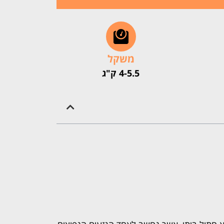
משקל
4-5.5 ק"ג